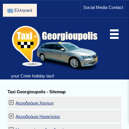
Social Media Contact
Ελληνικά
your Crete holiday taxi!
Taxi Georgioupolis - Sitemap
Αεροδρόμιο Χανίων
Αεροδρόμιο Ηρακλείου