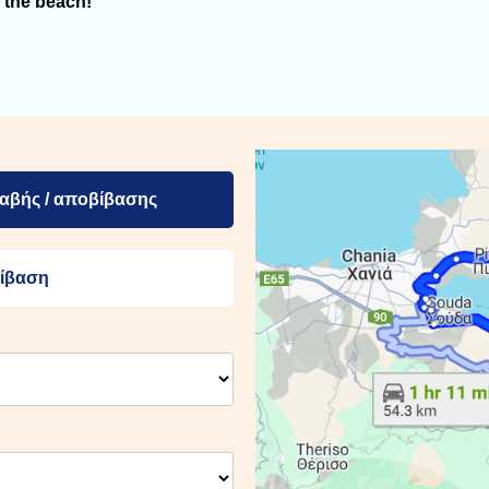
 the beach!
αβής / αποβίβασης
ίβαση