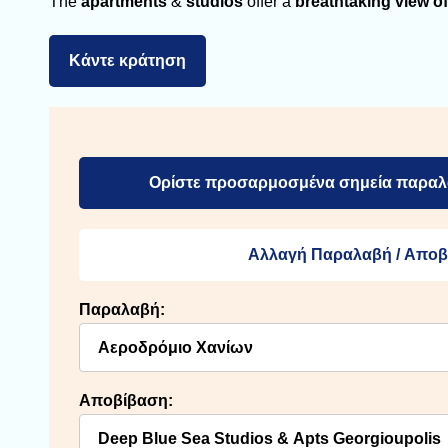
The
apartments
&
studios
offer a
breathtaking view of
Κάντε κράτηση
Ορίστε προσαρμοσμένα σημεία παραλ
Αλλαγή Παραλαβή / Αποβ
Παραλαβή:
Αποβίβαση: