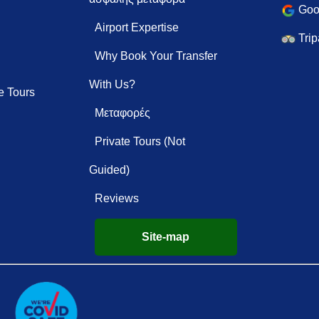
Goo
Airport Expertise
Trip
Why Book Your Transfer
With Us?
e Tours
Μεταφορές
Private Tours (Not
Guided)
Reviews
Site-map