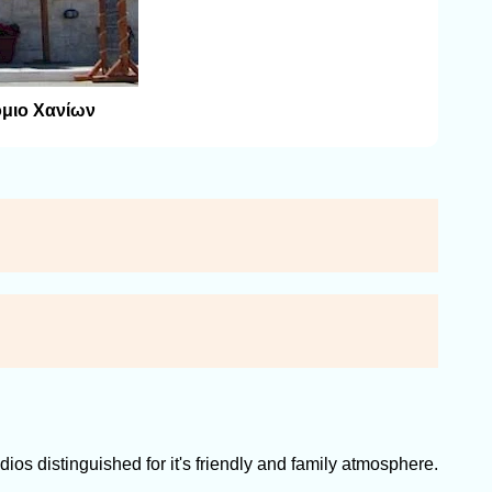
όμιο Χανίων
os distinguished for it's friendly and family atmosphere.