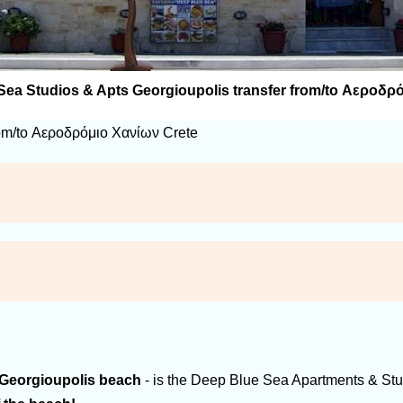
Sea Studios & Apts Georgioupolis transfer from/to Αεροδρ
rom/to Αεροδρόμιο Χανίων Crete
Georgioupolis beach
- is the Deep Blue Sea Apartments & Studi