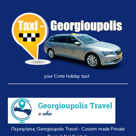
your Crete holiday taxi!
Περιηγήσεις Georgioupolis Travel - Custom made Private