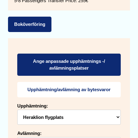
5-8 Passengers Transfer Price:
255€
Boköverföring
Ange anpassade upphämtnings -/
avlämningsplatser
Upphämtning/avlämning av bytesvaror
Upphämtning:
Avlämning: