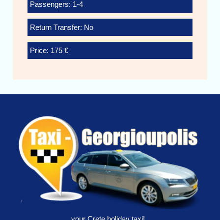
Passengers: 1-4
Return Transfer: No
Price: 175 €
your Crete holiday taxi!