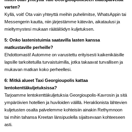
varten?
Kyllä, voit! Ota vain yhteyttä meihin puhelimitse, WhatsAppin tai
Messengerin kautta, niin järjestämme kätevän, aikataulusi ja
mieltymystesi mukaan räätälöidyn kuljetuksen.
5: Onko lastenistuimia saatavilla lasten kanssa
matkustaville perheille?
Ehdottomasti! Automme on varustettu erityisesti kaikenikäisille
lapsille tarkoitetuilla turvaistuimilla, jotka takaavat turvallisen ja
mukavan matkan koko perheellesi.
6: Mitkä alueet Taxi Georgioupolis kattaa
lentokenttäkuljetuksissa?
Tarjoamme lentokenttäkuljetuksia Georgioupolis-Kavrosin ja sitä
ympäröivien hotellien ja huviloiden välillä. Heraklionista lähtevien
kuljetusten osalta palvelemme kohteisiin ainakin Rethymnoon
tai mihin tahansa Kreetan länsipuolella sijaitsevaan kohteeseen
asti.