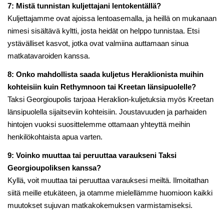
7: Mistä tunnistan kuljettajani lentokentällä?
Kuljettajamme ovat ajoissa lentoasemalla, ja heillä on mukanaan
nimesi sisältävä kyltti, josta heidät on helppo tunnistaa. Etsi
ystävälliset kasvot, jotka ovat valmiina auttamaan sinua
matkatavaroiden kanssa.
8: Onko mahdollista saada kuljetus Heraklionista muihin
kohteisiin kuin Rethymnoon tai Kreetan länsipuolelle?
Taksi Georgioupolis tarjoaa Heraklion-kuljetuksia myös Kreetan
länsipuolella sijaitseviin kohteisiin. Joustavuuden ja parhaiden
hintojen vuoksi suosittelemme ottamaan yhteyttä meihin
henkilökohtaista apua varten.
9: Voinko muuttaa tai peruuttaa varaukseni Taksi
Georgioupoliksen kanssa?
Kyllä, voit muuttaa tai peruuttaa varauksesi meiltä. Ilmoitathan
siitä meille etukäteen, ja otamme mielellämme huomioon kaikki
muutokset sujuvan matkakokemuksen varmistamiseksi.