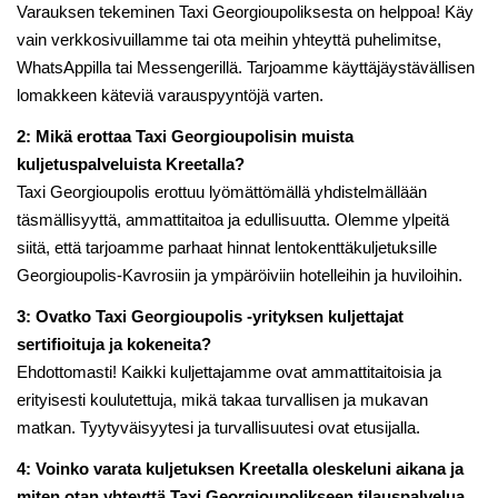
Varauksen tekeminen Taxi Georgioupoliksesta on helppoa! Käy
vain verkkosivuillamme tai ota meihin yhteyttä puhelimitse,
WhatsAppilla tai Messengerillä. Tarjoamme käyttäjäystävällisen
lomakkeen käteviä varauspyyntöjä varten.
2: Mikä erottaa Taxi Georgioupolisin muista
kuljetuspalveluista Kreetalla?
Taxi Georgioupolis erottuu lyömättömällä yhdistelmällään
täsmällisyyttä, ammattitaitoa ja edullisuutta. Olemme ylpeitä
siitä, että tarjoamme parhaat hinnat lentokenttäkuljetuksille
Georgioupolis-Kavrosiin ja ympäröiviin hotelleihin ja huviloihin.
3: Ovatko Taxi Georgioupolis -yrityksen kuljettajat
sertifioituja ja kokeneita?
Ehdottomasti! Kaikki kuljettajamme ovat ammattitaitoisia ja
erityisesti koulutettuja, mikä takaa turvallisen ja mukavan
matkan. Tyytyväisyytesi ja turvallisuutesi ovat etusijalla.
4: Voinko varata kuljetuksen Kreetalla oleskeluni aikana ja
miten otan yhteyttä Taxi Georgioupolikseen tilauspalvelua